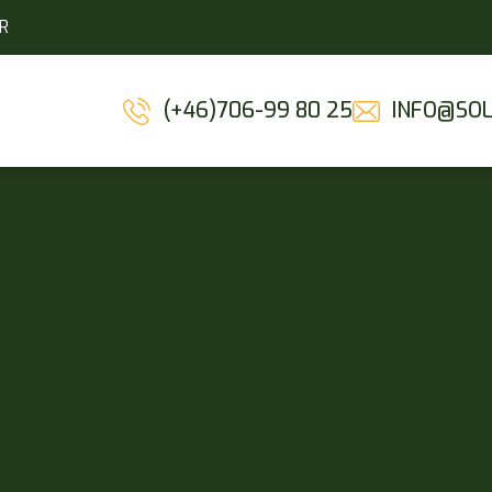
R
(+46)706-99 80 25
INFO@SOL