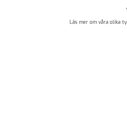
Läs mer om våra olika type
REFERENS-BILDER
Se några referensbilder på några av våra
senaste installationer av
solcellsanläggningar.