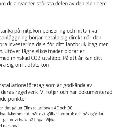
om de använder största delen av den elen dem
tänka på miljökompensering och hitta nya
sanläggning börjar betala sig direkt när den
 bra investering dels för ditt lantbruk idag men
n. Utöver lägre elkostnader bidrar er
med minskad CO2 utsläpp. På ett år kan ditt
a sig om tiotals ton.
linstallationsföretag som är godkända av
 deras regelverk. Vi följer och har dokumenterad
nde punkter:
är det gäller Elinstallationen AC och DC
kyddskommitté) när det gäller lantbruk och hästgårdar
t gäller arbete på höga höjder
ad personal