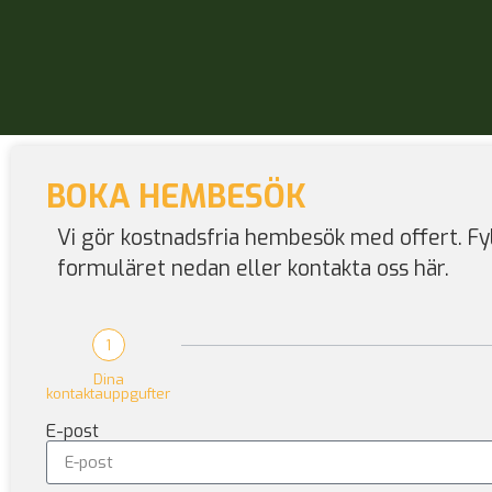
BOKA HEMBESÖK
Vi gör kostnadsfria hembesök med offert. Fyl
formuläret nedan eller kontakta oss här.
1
Dina
kontaktauppgufter
E-post