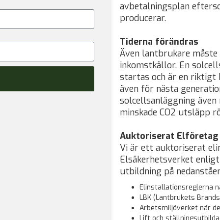
avbetalningsplan efters
producerar.
Tiderna förändras
Även lantbrukare måste 
inkomstkällor. En solcell
startas och är en riktigt
även för nästa generatio
solcellsanläggning även 
minskade CO2 utsläpp rör
Auktoriserat Elföretag
Vi är ett auktoriserat e
Elsäkerhetsverket enligt
utbildning på nedanståe
Elinstallationsreglerna n
LBK (Lantbrukets Brands
Arbetsmiljöverket när de
Lift och ställningsutbild