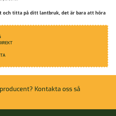
och titta på ditt lantbruk, det är bara att höra
G
DIREKT
STA
lsproducent? Kontakta oss så